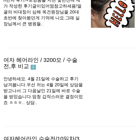
n년차 후기!+보밍봄을 치면 몇년전에 제
가 작성한 후기글이있어염참고하세욤!얼
굴의 비대칭이 심해 옥건원장님을 20대
초반에 찾아뵜던게 기억에 나요.그때 실
장님께서 큰 병원들..
여자 헤어라인 / 3200모 / 수술
전,후 비교
1
안녕하세요. 4월 21일에 수술하고 후기
남겨봅니다.우선 저는 4월 20일에 상담을
받고나서 그 다음날인 21일에 바로 수술
을 받았습니다.엄청 갑작스러운 결정이었
죠 ㅎㅎㅎ.. 상담..
여자헤어라인 수술전/10일차/3