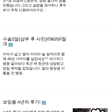
조~금 따끔하긴했는데, 금방 끝나서 참을
만했습니다.그리고 실밥을 제거하니 후두
부가 무척 시원하더라구요 ..
수술2일(샴푸 후 사진)//3620//절
개
1
이마가 넓고 엠자 이마라 늘 앞머리와 함
께 40년 가까이를 살았네요^^ 여기저기
병원 알아보다 옥건 딱 한군데 상담받고
당일 예약을 잡았습니다. 일단 원장샘 이
름을 건 병원..
보밍봄 n년차 후기!
1