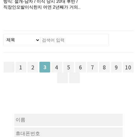
방식: 절개-남자 / 이식 당시 20대 후반 /
직장인모발이식한지 어연 2년째가 거의..
1
2
3
4
5
6
7
8
9
10